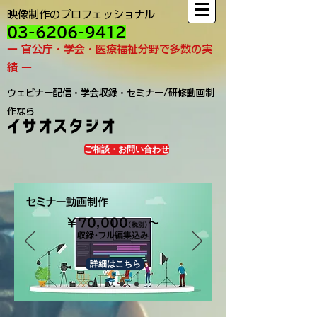
映像制作のプロフェッショナル
03-6206-9412
ー 官公庁・学会・医療福祉分野で多数の実
績 ー
ウェビナー配信・学会収録・セミナー/研修動画制
作なら
イサオスタジオ
ご相談・お問い合わせ
​セミナー動画制作
​￥70,000
〜
（税別）
​収録・フル編集込み
詳細はこちら