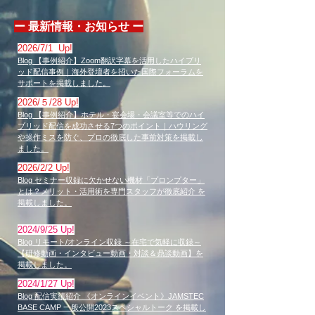
​ー 最新情報・お知らせ ー
2026/7
/1 Up!
Blog
【事例紹介】Zoom翻訳字幕を活用したハイブリ
ッド配信事例｜海外登壇者を招いた国際フォーラムを
サポート
を掲載しました。
2026/５
/28 Up!
Blog
【事例紹介】ホテル・宴会場・会議室等でのハイ
ブリッド配信を成功させる7つのポイント｜ハウリング
や操作ミスを防ぐ、プロの徹底した事前対策
を掲載し
ました。
2026/2
/2 Up!
Blog
セミナー収録に欠かせない機材「プロンプター」
とは？メリット・活用術を専門スタッフが徹底紹介
を
掲載しました。
​2024/9/25 Up!
Blog リモート/オンライン収録 ～在宅で気軽に収録～
【研修動画・インタビュー動画・対談＆鼎談動画】を
掲載しました。
​2024/1/27 Up!
Blog 配信実績紹介 《オンラインイベント》JAMSTEC
BASE CAMP 一般公開2023スペシャルトーク を掲載し