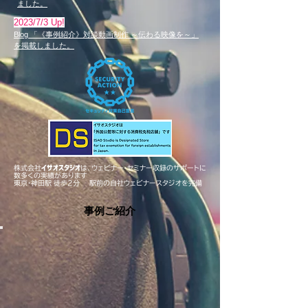
ました。
​2023/7/3 Up!
Blog 「《事例紹介》対談動画制作 ～伝わ
る映像を～」
を掲載しました。
株式会社
イサオスタジオ
は、
ウェビナー・セミナー収録の
​サポートに
数多くの実績があります
東京・神田駅 徒歩２分 駅前の自社ウェビナースタジオを完備
​事例ご紹介