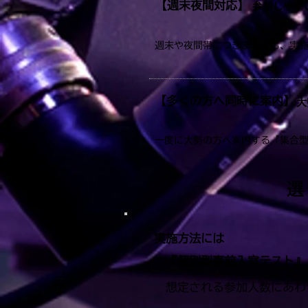
【週末夜間対応】
参加しやす
週末や夜間帯につきましても、実
【多くの方へ同時に案内】
大
一度に大勢の方へ案内する「集合
実施方法には
『個別型事前入室テスト』
想定される参加人数にあわ