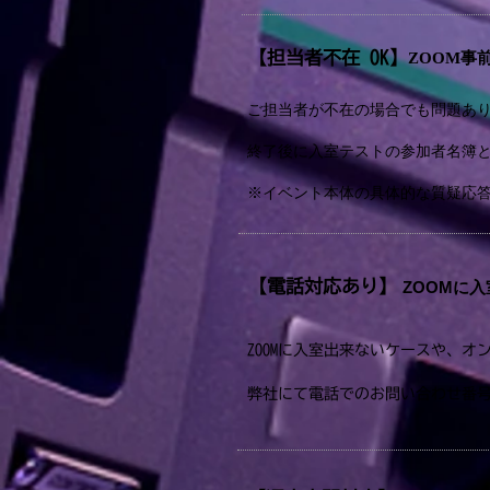
【担当者不在 OK】
ZOOM事
ご担当者が不在の場合でも問題あ
終了後に入室テストの参加者名簿
※イベント本体の具体的な質疑応
【電話対応あり】
ZOOMに
ZOOMに入室出来ないケースや、
弊社にて電話でのお問い合わせ番