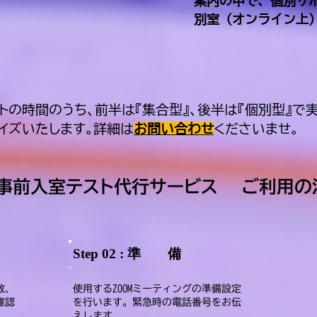
案内の中で、個別サ
別室（オンライン上
トの時間のうち、前半は『集合型』、後半は『個別型』で
イズいたします。詳細は
お問い合わせ
くださいませ。
M事前入室テスト代行サービス ご利用の
Step 02 : 準 備
数、
使用するZOOMミーティングの準備設定
確認
を行います。緊急時の電話番号をお伝
えします。