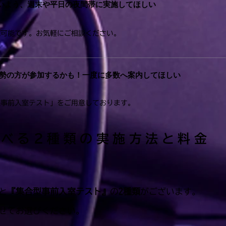
いよう、週末や平日の夜間帯に実施してほしい
施可能です。お気軽にご相談ください。
勢の方が参加するかも！一度に多数へ案内してほしい
型事前入室テスト」をご用意しております。
選べる２種類の実施方法と料金
と
『集合型事前入室テスト』
の
2種類
がございます。
せてお選びください。