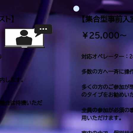
スト】
【集合型事前入
￥25,000～
対応オペレーター：2
り
多数の方へ一斉に操
内します。
多くの方のご参加が
のタイプをお勧めい
場合は
待機いただ
全員の参加が必須の
用いただけます。