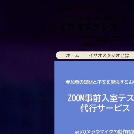
映像制作のプロフェッショナル
ウェビナー配信・学会収録・セミナー
イサオスタジオ
Zoom Webinar・Teamｓ・Yo
ウェビナー配信、ハイブリッドイベ
研修動画制作をワンストップでサ
ホーム
イサオスタジオとは
参加者の疑問と不安を解決するお
ZOOM事前入室テ
代行サービス
webカメラやマイクの動作確