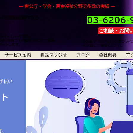
ー 官公庁・学会・医療福祉分野で多数の実績 ー
/研修動画制作なら
03-6206-
ご相談・お問
utube Liveに対応。
ント、学会ライブ配信、セミナー収録、
ZoomやTeamsでの、オンラ
ポートします。
​お気軽にご連絡ください。
サービス案内
併設スタジオ
ブログ
会社概要
ア
手伝い
スト
認、