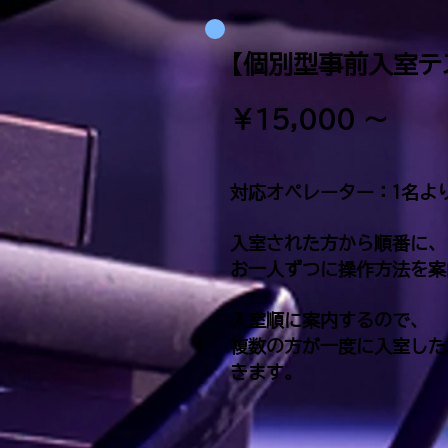
【個別型事前入室テ
￥15,000 ～
対応オペレーター：1名よ
入室された方から順番に、
お一人ずつに操作方法を案
入室順に案内するので、
複数の方が一度に入室した
きます。